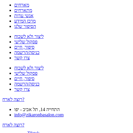
מארחים
מתארחים
אנשי עדות
מרכז המידע
הסיפור שלנו
ליצור ולא לשכוח
פסקול שלישי
סיפור, חיים
כניסה/הרשמה
צרו קשר
ליצור ולא לשכוח
פסקול שלישי
סיפור, חיים
כניסה/הרשמה
צרו קשר
רוצה לארח?
התחייה 14, תל אביב - יפו
info@zikaronbasalon.com
רוצה לארח?