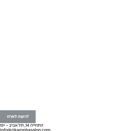
אנשי עדות
מרכז המידע
הסיפור שלנו
ליצור ולא לשכוח
פסקול שלישי
סיפור, חיים
כניסה/הרשמה
צרו קשר
רוצה לארח?
התחייה 14, תל אביב - יפו
info@zikaronbasalon.com