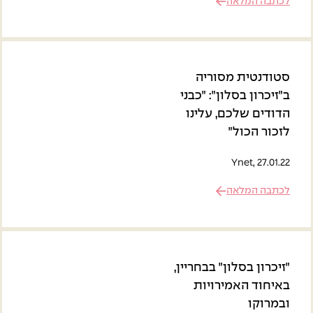
 המלאה
טית מסוריה
ון בסלון״: ״כבני
ם שלכם, עלינו
 הכול״
Ynet, 2
 המלאה
ן בסלון״ בבחריין,
ד האמירויות
קו