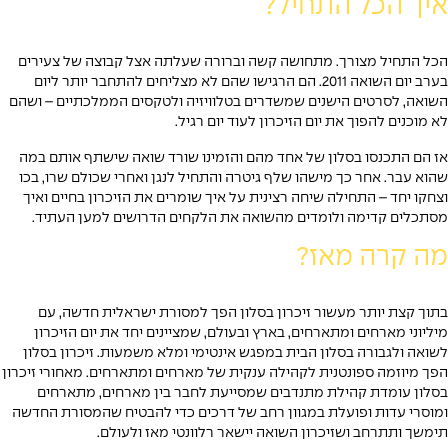
ל התחיל?
הכל התחיל מצורך. מתחושה קשה וברורה שעלתה אצל קבוצה של צעירים 
בערב יום השואה 2011. הם הרגישו שהם לא מצליחים להתחבר יותר ליום 
השואה, לסרטים הישנים שמשדרים בטלוויזיה ולטקסים הממלכתיים – ושהם 
פוך את יום הזיכרון לעוד יום רגיל.
ו בסלון של אחד מהם והזמינו שורד שואה שישתף אותם במה
חר כך מישהו שלף גיטרה והתחיל לנגן ואחרי שכולם שרו, בכו
 התחילה שיחה רצינית על איך שומרים את הזיכרון בחיים ואיך
ימה ולומדים מהשואה את הלקחים הדרושים למען העתיד.
 מאז?​
תר מעשור זיכרון בסלון הפך למסורת ישראלית חדשה, עם
חים ומתארחים, בארץ ובעולם, שמציינים יחד את יום הזיכרון
רה בסלון הבית במפגש אינטימי ומלא משמעות. זיכרון בסלון
ספונטנית לקהילה ענקית של מארחים ומתארחים. מאחורי זיכרון
ת קהילת מתנדבים שמסייעת לחבר בין מארחים, מתארחים
 ופועלת במגוון רחב של דרכים כדי להבטיח שהמסורת החדשה
ב ושזיכרון השואה יישאר רלוונטי מאז ולעולם.