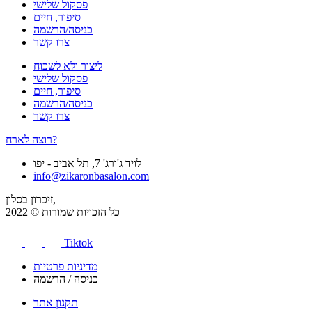
פסקול שלישי
סיפור, חיים
כניסה/הרשמה
צרו קשר
ליצור ולא לשכוח
פסקול שלישי
סיפור, חיים
כניסה/הרשמה
צרו קשר
רוצה לארח?
לויד ג'ורג' 7, תל אביב - יפו
info@zikaronbasalon.com
זיכרון בסלון,
כל הזכויות שמורות © 2022
Tiktok
מדיניות פרטיות
כניסה / הרשמה
תקנון אתר