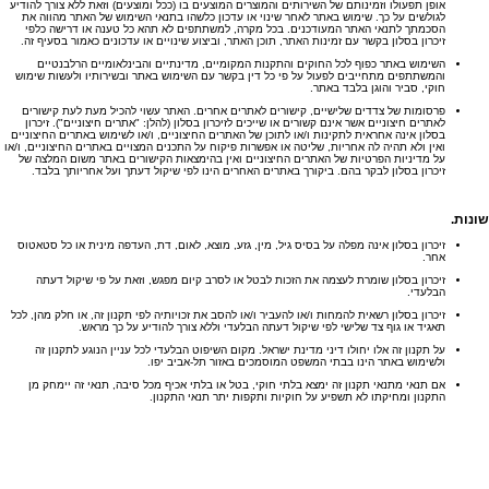
אופן תפעולו וזמינותם של השירותים והמוצרים המוצעים בו (ככל ומוצעים) וזאת ללא צורך להודיע
לגולשים על כך. שימוש באתר לאחר שינוי או עדכון כלשהו בתנאי השימוש של האתר מהווה את
הסכמתך לתנאי האתר המעודכנים. בכל מקרה, למשתתפים לא תהא כל טענה או דרישה כלפי
זיכרון בסלון בקשר עם זמינות האתר, תוכן האתר, וביצוע שינויים או עדכונים כאמור בסעיף זה.
השימוש באתר כפוף לכל החוקים והתקנות המקומיים, מדינתיים והבינלאומיים הרלבנטיים
והמשתתפים מתחייבים לפעול על פי כל דין בקשר עם השימוש באתר ובשירותיו ולעשות שימוש
חוקי, סביר והוגן בלבד באתר.
פרסומות של צדדים שלישיים, קישורים לאתרים אחרים. האתר עשוי להכיל מעת לעת קישורים
לאתרים חיצוניים אשר אינם קשורים או שייכים לזיכרון בסלון (להלן: "אתרים חיצוניים"). זיכרון
בסלון אינה אחראית לתקינות ו/או לתוכן של האתרים החיצוניים, ו/או לשימוש באתרים החיצוניים
ואין ולא תהיה לה אחריות, שליטה או אפשרות פיקוח על התכנים המצויים באתרים החיצוניים, ו/או
על מדיניות הפרטיות של האתרים החיצוניים ואין בהימצאות הקישורים באתר משום המלצה של
זיכרון בסלון לבקר בהם. ביקורך באתרים האחרים הינו לפי שיקול דעתך ועל אחריותך בלבד.
שונות
.
זיכרון בסלון אינה מפלה על בסיס גיל, מין, גזע, מוצא, לאום, דת, העדפה מינית או כל סטאטוס
אחר.
זיכרון בסלון שומרת לעצמה את הזכות לבטל או לסרב קיום מפגש, וזאת על פי שיקול דעתה
הבלעדי.
זיכרון בסלון רשאית להמחות ו/או להעביר ו/או להסב את זכויותיה לפי תקנון זה, או חלק מהן, לכל
תאגיד או גוף צד שלישי לפי שיקול דעתה הבלעדי וללא צורך להודיע על כך מראש.
על תקנון זה אלו יחולו דיני מדינת ישראל. מקום השיפוט הבלעדי לכל עניין הנוגע לתקנון זה
ולשימוש באתר הינו בבתי המשפט המוסמכים באזור תל-אביב יפו.
אם תנאי מתנאי תקנון זה ימצא בלתי חוקי, בטל או בלתי אכיף מכל סיבה, תנאי זה יימחק מן
התקנון ומחיקתו לא תשפיע על חוקיות ותקפות יתר תנאי התקנון.