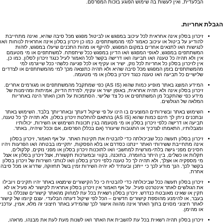
הבלעדית, ואין לעשות בה שימוש הפוגע בזכות המפרסם.
הגבלת אחריות
.
זיכרון בסלון אינה אחראית לכל עיכוב במפגש או לביטול מפגש מכל סיבה שהיא, ואינה מתחייבת
להודיע על ביטול או עיכוב כאמור למי מהמשתתפים. כמו כן זיכרון בסלון אינה אחראית לנוחות ו/או
לנגישות ו/או לתנאים אחרים במקום המפגש, להיקף או מהות התכנים שיעלו במפגש, לזהות
המשתתפים במפגש, לאופי המפגש ו/או הדיון במפגש ככל שיתפתח. למשתתפים או מי מטעמם
אין ולא תהיה כל טענה ו/או תביעה ו/או דרישה בקשר לכל האמור לעיל כנגד זיכרון לסלון. כמו כן,
אין לזיכרון בסלון כל אחריות לכל נזק, ישיר או עקיף או לכל פגיעה כלשהי ככל שייגרמו למי
מהמשתתפים בזמן המפגש מכל סיבה שהיא ולא תהיה כתוצאה מכך למי מהמשתתפים או לצדדים
שלישיים כל תביעה ו/או טענה כנגד זיכרון בסלון או מי מטעמה.
המידע המוצג באתר מופיע כמות שהוא (AS IS) כפי שמתקבל מהמשתתפים או מגורמים אחרים.
זיכרון בסלון אינה ולא תהיה אחראית, באופן ישיר או עקיף, למידת הדיוק, אמיתות ומהימנות של
מידע כפי שהתקבל מן המשתתפים או כל צד שלישי. הסתמכות על תוכן האתר הינה באחריות
המלאה של הגולשים.
השימוש באתר ובשירותים המוצעים בו הינו על פי שיקול דעתך ובאחריותך בלבד. השימוש באתר
ובתכנים ניתן לך חינם כמות שהוא (AS IS) בהתאם להחלטת זיכרון בסלון, ולא תהיה לך כל טענה,
תביעה או דרישה כלפי זיכרון בסלון או מי מטעמה בגין תכונות השימוש או השירות, יכולותיו
ומגבלותיו, התאמתו לצרכיך או התגובות שיעורר (אם בכלל) הפרסום, אם וככל שיהיה, באתר.
זיכרון בסלון תעשה ככל שביכולתה כדי להבטיח את תקינות האתר. על אף האמור, זיכרון בסלון
אינה מתחייבת ששירותי האתר יינתנו כסדרם או בלא הפסקות, יתקיימו בבטחה ו/או הפרעות ויהיו
חסינים מפני גישה בלתי-מורשית למחשבי ו/או לתוכנות זיכרון בסלון או מפני נזקים, קלקולים,
תקלות או כשלים, בין היתר בחומרה, בתוכנה, בקווי ובמערכות תקשורת, אצל זיכרון בסלון או אצל
מי מספקיה או אצלך, ולא תהיה לך כל טענה כלפי זיכרון בסלון ו/או לנותני השירות של זיכרון בסלון
בקשר לכך. הנך מודע לכך כי ייתכן ובעתיד לא יהיה השירות זמין בשל תחזוקה, שדרוג או מכל סיבה
אחרת.
זיכרון בסלון תעשה ככל שביכולתה כדי להבטיח כי כל הקישורים שימצאו באתר יהיו תקינים ויובילו
את הגולשים לאתר אינטרנט פעיל. על אף האמור אין זיכרון בסלון אחראית לקישור לא פעיל או לא
תקין או שאינו מאובטח כנדרש. זיכרון בסלון רשאית בכל עת למחוק מהאתר קישורים שנכללו בו
בעבר, או להימנע מהוספת קישורים חדשים – הכל לפי שיקול דעתה הבלעדי. עצם קיומו של קישור
לאתר חיצוני מסוים בתוך האתר אינה מהווה אישור לכך שהמידע באתר חיצוני זה מלא, אמין, עדכני
או מהימן.
זיכרון בסלון תהיה רשאית בכל עת להשבית את האתר ו/או לשנות מעת לעת את מבנהו, מראהו,