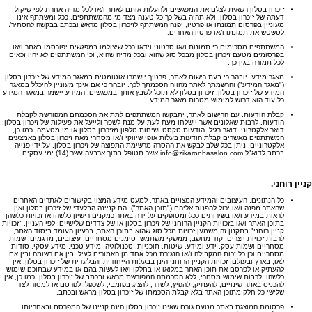
זיכרון בסלון רשאית לצלם את המפגשים ולהעלות אותם לאתר ו/או לכל מדיה אחרת לפי שיקול
דעתה של זיכרון בסלון, ולא תהיה בשל כך כל טענה מצד מי מהמשתתפים. ככל ומשתתף אינו
מעוניין בפרסום תמונתו או פרטיו, יפנה המשתתף לזיכרון בסלון מראש ובכתב בבקשה להסתיר/
לטשטש את תמונתו ו/או פרטיו האחרים.
המשתתפים מסכימים כי תמונות ו/או סרטוני וידאו ככל שיצולמו במפגשים יפורסמו באתר ו/או
בפרסומים מטעם זיכרון בסלון מבכל סוג שהוא ובכל מדיה שהיא, וכי המשתתפים לא יהיו זכאים
לכל תמורה בגין כך.
מאגר מידע. יובהר כי בעת רישום לאתר, פרטיך יישמרו אוטומטית במאגר המידע של זיכרון בסלון
("מאגר המידע") והרשמתך לאתר מהווה הסכמתך לכך. יובהר כי אם אינך מעוניין להיכלל במאגר
המידע של זיכרון בסלון, זיכרון בסלון לא תוכל לשבץ אותך במפגשים. המידע יישמר במאגר המידע
כל עוד הוא דרוש למימוש מטרות מאגר המידע.
קבלת הודעות. עם הרישום לאתר, יתבקשו המשתתפים לתת את הסכמתם המפורשת לקבלת
הודעות, לרבות שאלונים אשר יישלחו מעת לעת על מנת לשפר ולייעל את פעילות של זיכרון בסלון,
דואר אלקטרוני, דואר רגיל, הודעות טקסט ושיחות טלפון מזיכרון בסלון או מי מטעמה. כמו כן,
המשתתפים מאשרים קבלת הודעות בעלות אופי שיווקי ו/או מסחרי מאת זיכרון בסלון באמצעים
אלקטרוניים. ניתן בכל שלב לבקש את ההסרה מרשימת התפוצה של זיכרון בסלון, על ידי פנייה
בכתב לדוא"ל info@zikaronbasalon.com אשר תטופל בתוך ארבעה עשר (14) ימי עסקים.
קניין רוחני
.
כל הנתונים, העיצובים והמידע המצויים באתר, למעט מידע המצוי בקישורים לאתרים האחרים
שהאתר מפנה ו/או יכול להפנות אליהם ("תוכן האתר"), הם קניינה הבלעדי של זיכרון בסלון ואין
לראות במידע ו/או בשירותים ככל ומסופקים על ידה באתר כמקנים רישיון כלשהו או זכויות כלשהן
בתוכן האתר ו/או בזכויות הקניין הרוחני של זיכרון בסלון או של צדדים שלישיים, לפי העניין. "זכויות
קניין רוחני" בתקנון זה משמען זכויות מכל סוג שהוא בתוכן האתר, ברעיון העומד ביסוד האתר,
לרבות זכויות יוצרים, קוד מחשב, ממשקי משתמש, סימנים מסחריים, עיצובים, מדגמים, שמות
מסחריים ושמות עסק, ידע ומידע, שיטות, תוכניות, טכנולוגיה, מידע טכני, מידע עסקי, סודות
מסחריים וכן כל זכות המקבילה ו/או הנגזרת מכל אחד מן האמורים לעיל, בין אם רשומה ובין אם
לאו, בארץ ובעולם. זכויות הקניין הרוחני הינן בבעלות הייחודית והבלעדית של זיכרון בסלון. אין
להעתיק או לפרסם את תוכן האתר במלואו או בחלקו ו/או לעשות בהם או במידע שבתוכם שימוש
כלשהו, לרבות שימוש מסחרי, ללא הסכמתה המפורשת מראש ובכתב של זיכרון בסלון. כמו כן, אין
להכניס באתר שינויים, להעתיק, להפיץ, לשדר, להציג בפומבי, לשכפל, לפרסם או למסור לצד
שלישי כל חלק מתוכן האתר בלא קבלת הסכמתו של זיכרון בסלון מראש ובכתב.
פרסומת המוצגת באתר מטעם גורם שאינו זיכרון בסלון הינה קניינו של המפרסם ובאחריותו