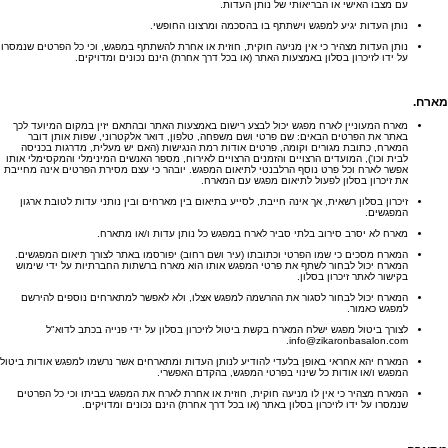
עם מצבו האישי או הבריאותי של נותן העדות.
נותן העדות יגיע למפגש וישתתף בו בהסכמה ומרצונו החופשי.
נותן העדות מצהיר כי אין מניעה חוקית, חוזית או אחרת להשתתף במפגש, וכי כל הפרטים שנמסרו
על ידו לזיכרון בסלון באמצעות האתר (או בכל דרך אחרת) הינם נכונים ומדויקים.
מארח
.
מארח המעוניין לארח מפגש יכול לבצע רישום באמצעות האתר ובהתאם יזין במקום המיועד לכך
באתר את הפרטים הבאים: שם פרטי ושם משפחה, טלפון, דואר אלקטרוני, שפות אותן דובר
המארח, כתובת מגורים וקומה, פרטים אודות רמת הנגישות (האם יש מעלית, מדרגות בכניסה
לבית וכו'), המועדים הרצויים והזמנים הרצויים לאירוח, מספר האנשים המינימלי והמקסימלי אותו
אפשר לארח וכל פרט נוסף הרלבנטי לתיאום המפגש. יובהר כי עצם מסירת הפרטים אינה מחייבת
את זיכרון בסלון לפעול לתיאום מפגש עם המארח.
זיכרון בסלון רשאית, אך אינה חייבת, לסייע בתיאום בין מארחים ובין נותני עדות לטובת ארגון
המפגשים.
מארח לא יסרב סירוב בלתי סביר לארח במפגש כל נותן עדות ו/או מתארח.
המארח מסכים כי שמו הפרטי וכתובתו (עיר ושם רחוב) יפורסמו באתר לצורך תיאום המפגשים.
המארח יכול לבחור לשתף את פרטי המפגש אותו הוא מארח ברשתות החברתיות על ידי שימוש
בקישור לאתר זיכרון בסלון.
המארח יכול לבחור לסגור את ההרשמה למפגש אצלו, ולא לאפשר למתארחים נוספים להירשם
למפגש כאמור.
לצורך ביטול מפגש ישלח המארח בקשת ביטול לזיכרון בסלון על ידי פנייה בכתב לדוא"ל
info@zikaronbasalon.com.
המארח יהא אחראי באופן בלעדי להודיע לנותן העדות ומתארחים אשר נרשמו למפגש אודות ביטול
המפגש ו/או אודות כל שינוי בפרטי המפגש, בהקדם האפשרי.
המארח מצהיר כי אין לו מניעה חוקית, חוזית או אחרת לארח את המפגש בביתו וכי כל הפרטים
שנמסרו על ידו לזיכרון בסלון באתר (או בכל דרך אחרת) הינם נכונים ומדויקים.