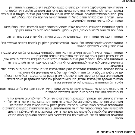
מתארח
.
מתארח אשר מעוניין לקבל דיווח היכן מתקיים מפגש יכול לבצע רישום באמצעות האתר ויזין
במקום המיועד לכך באתר את הפרטים הבאים: שם פרטי ושם משפחה, טלפון, דואר אלקטרוני,
מען, המקום המועדף להתארח, השפה בה ירצה לשמוע את סיפור נותן העדות ובקשות נגישות ככל
שישנן. יובהר כי עצם מסירת הפרטים על ידי המתארח אינה מחייבת את זיכרון בסלון ו/או
המארחים להזמין את המתארח למפגשים.
לצורך השתתפות במפגשים, המתארח ישלח באמצעות האתר בקשה להתארח. זיכרון בסלון אינה
מתחייבת להיענות לבקשות כאמור, כולן או חלקן, ולמתארח לא תהיה כל טענה בגין כך.
המתארח יכבד את המארח ויתר המשתתפים ואת מקום האירוח, ולא יפריע בעת מתן העדות.
המתארח אחראי להגיע למפגש אליו נרשם, ולהודיע לזיכרון בסלון וכן למארח בהקדם האפשרי ככל
ואינו מתכוון להגיע להשתתף במפגש.
המתארח מצהיר כי אין לו מניעה חוקית, חוזית או אחרת להשתתף במפגש וכי כל הפרטים שנמסרו
על ידו לזיכרון בסלון באתר (או בכל דרך אחרת) הינם נכונים ומדויקים.
השתתפות ללא עלות. יובהר כי נותן העדות והמארח מבצעים את תפקידם בהתנדבות וללא שכר,
כי המפגשים הינם ללא עלות למשתתפים, וכי לא ניתן לגבות כסף עבור אירוח ו/או מתן עדות
במפגשים.
נכונות הפרטים. המשתתפים מתחייבים להזין לאתר פרטים נכונים, עדכניים ואמיתיים בלבד. יחד
עם זאת, לזיכרון בסלון אין כל אחריות למילוי שגוי של פרטי משתתפים ולא תהיה למי
מהמשתתפים בשל כך כל טענה ו/או דרישה כלפי זיכרון בסלון או מי מטעמה. ככל שזיכרון בסלון
תגלה כי משתתף הזין פרטים שגויים, היא רשאית למחוק את פרטי המשתתף מן האתר לאלתר
ולאסור על השתתפותו במפגשים ו/או על השימוש באתר.
פרסום הפרטים. פרטי המפגשים (שמו הפרטי של המארח, עיר ושם הרחוב) יהיו גלויים באתר וזאת
על מנת שכל גולש יוכל לבחור האם ברצונו להשתתף במפגשים.
שמירת פרטיות. לפני ובמהלך המפגשים, המשתתפים עשויים להיחשף לפרטים אישיים אודות
משתתפים אחרים, ובפרט לפרטיהם של אנשי עדות ומארחים. מדובר במידע אשר נחשף על ידי
המשתתפים האחרים באופן עצמאי ומבחירה, וזיכרון בסלון אינה אחראית לעצם חשיפתו או
לשימוש שייעשה במידע כאמור על ידי מי מהמשתתפים. בעצם ההשתתפות במפגשים מתחייבים
המשתתפים שלא לעשות כל שימוש בפרטים אשר נחשפו בפניהם, פרט לשימוש לצורך תיאום
המפגשים והוצאתם לפועל, ולא להעבירם לכל צד שלישי ללא הסכמת המשתתף מגלה המידע
מראש.
פרסום פרטי משתתפים.