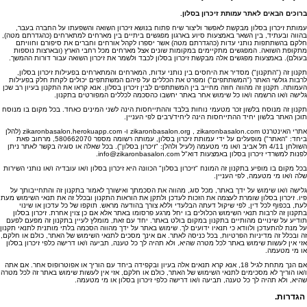
ברוכים הבאים לאתר עמותת זיכרון בסלון.
עמותת זיכרון בסלון מבקשת לאפשר וליצור שיח פתוח בנושא זיכרון השואה והשפעתו על החברה בעבר,
בהווה ובעתיד, בין השאר באמצעות סיוע בארגון מפגשים ביתיים בין מארחים למתארחים (כהגדרתם מטה),
חלקם בהשתתפות נותני עדות (כהגדרתם מטה) אשר יספרו לקהל אורחים וחברים את סיפורם וחוויתם
מתקופת השואה. המפגשים מתקיימים במקומות שונים אצל מארחים מכל רחבי הארץ (ובארצות נוספות
בעולם). באמצעות מפגשים אלה מבקשת זיכרון בסלון לכבד ולשמר את זיכרון השואה עבור דורות ההמשך.
תקנון זה ("התקנון") מסדיר את היחסים בין נותני עדות, המארחים והמתארחים בפעילות זיכרון בסלון,
לרבות גולשי האתר ("המשתתפים") ומפרט את הכללים על פיהם המשתתפים יכולים לקחת חלק בפעילות
העמותה. תקנון זה מהווה חוזה מחייב בין המשתתפים לבין זיכרון בסלון. אנא קראו את התקנון בעיון רב שכן
גלישה ו/או הרשמה ו/או כל שימוש אחר באתר יחשבו כהסכמה לכללים המפורטים בתקנון.
תקנון זה מנוסח בלשון זכר מטעמי נוחות בלבד וההתייחסות הינה לשני המינים כאחד. בכל מקום בו מנוסח
תוכן האתר בלשון יחיד ההתייחסות הינה ליחיד/רבים לפי העניין.
אתרי האינטרנט
zikaronbasalon.com
,
zikaronbasalon.org
ו- zikaronbasalon.herokuapp.com (להלן
ביחד: "האתר") מופעלים על ידי עמותת זיכרון בסלון, עמותה רשומה מספר 580662070, מרחוב פאת
השולחן 4/11 תל אביב ו/או מי מטעמה (לעיל ולהלן: "זיכרון בסלון"). בכל שאלה או סוגיה בקשר לאתר ניתן
לפנות למשרדי זיכרון בסלון באמצעות דוא"ל info@zikaronbasalon.com.
בכל מקום בו מופיע בתקנון זה המונח "זיכרון בסלון" הכוונה היא זיכרון בסלון ו/או עובדיה ו/או נותני השירות
שלה ו/או מי מטעמה, לפי העניין.
גלישה ו/או שימוש על ידך באתר, מכל סוג, מהווה את הסכמתך ואישורך לאמור בתקנון זה והתחייבותך על
פיו. זיכרון בסלון שומרת לעצמה את הזכות לעדכן ולתקן את הוראות התקנון ובכלל זה את תנאי השימוש מעת
לעת, בכפוף לכל דין, לפי שיקול דעתה הבלעדי וללא צורך בהודעה מראש. תוקפו של כל עדכון או שינוי
בתקנון זה לרבות תנאי השימוש הכלולים בו יחל מרגע פרסומו באתר אלא אם כן צוין אחרת. זיכרון בסלון
תודיע על שינויים מהותיים בתקנון במקום בולט באתר. יחד עם זאת, מומלץ לעיין בתקנון זה מפעם לפעם
על מנת להתעדכן ולוודא כי תנאיו ידועים לך. שימוש באתר על ידך מהווה הסכמה בלתי מותנית לתנאי תקנון
זה ובכלל זה מדיניות הפרטיות, בכל כניסה לאתר. אם אינך מסכים לתנאי השימוש של האתר, כולם או חלקם,
אזי אין לעשות שימוש באתר לכל מטרה שהיא, ולא תהיה לך כל טענה, תביעה ו/או דרישה כלפי זיכרון בסלון
או מי מטעמה.
אם הנך מתחת לגיל 18, אנא קרא תנאים אלה בעיון ובקפידה ביחד עם הוריך או אפוטרופוס אחר. אם אתה
ו/או הוריך לא מסכימים לתנאי השימוש של האתר, כולם או חלקם, אזי אין לעשות שימוש באתר זה לכל מטרה
שהיא, ולא תהיה לך כל טענה, תביעה ו/או דרישה כלפי זיכרון בסלון או מי מטעמה.
הגדרות
.