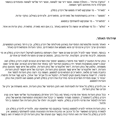
"נותן(י) עדות" – ניצול(י) שואה, אנשי דור שני לשואה, אנשי דור שלישי לשואה ומומחים בנושאי
אקדמיה ורוח מתחום חקר השואה.
"מארח" – מי שמבקש לארח מפגש של זיכרון בסלון.
"מפגש" – אירוע בהשתתפות של מארח/ים, מתארחים, ולעיתים בשילוב נותן/י עדות.
"מתארח" – מי שמבקש להשתתף במפגש.
"גולש" – כל מי שגולש או עושה כל שימוש באתר, בין אם הוא מארח, מתארח, נותן עדות או אחר.
שירותי האתר
.
האתר מהווה פלטפורמה המסייעת בארגון פעילותה של זיכרון בסלון, ובין היתר בארגון המפגשים,
המהווים ערבי זיכרון אינטימיים והוא משמש את המארחים, נותני העדות והמתארחים כאחד.
בנוסף, האתר עשוי להכיל תכנים שונים אשר יועלו וישותפו בהתאם לשיקול דעת זיכרון בסלון או מי
מטעמה, לרבות סרטים, הקלטות, עדויות בכתב, מסמכים שונים והפניות לאתרים אחרים.
נותן עדות המעוניין לספר את סיפורו במפגש ימסור את הפרטים הבאים לנציג זיכרון בסלון ו/או
יבצע רישום באמצעות האתר ויזין במקום המיועד לכך באתר את הפרטים הבאים: שם פרטי ושם
משפחה, טלפון של נותן העדות, דואר אלקטרוני של נותן העדות, טלפון של איש קשר מטעם נותן
העדות, דואר אלקטרוני של איש קשר מטעם נותן העדות, הקירבה של איש הקשר לנותן העדות,
כתובת מגורים מלאה, התאריכים המתאימים למפגש, השפה בה ירצה נותן העדות לספר את
סיפורו, דרישות נגישות (האם זקוק למעלית, רמקול או כל אביזר עזר אחר), ורקע קצר אודות סיפורו.
יובהר כי עצם מסירת הפרטים אינה מחייבת את זיכרון בסלון לארגן מפגש ו/או להזמין את נותן
העדות למפגש.
אין לזיכרון בסלון כל אחריות לאמיתות ו/או תוכן הסיפור של נותן העדות, והוא מושתת אך ורק על
זכרונו של נותן העדות.
ככל ונותן העדות מוסר את פרטיו באתר (או בכל דרך אחרת) באמצעות צד שלישי אשר אינו נציג
זיכרון בסלון ("המפנה"), המפנה מצהיר ומאשר כי קיבל את הסכמתו המפורשת מראש של נותן
העדות למסור את פרטיו לזיכרון בסלון, ותנאי תקנון זה יחולו על נותן העדות ועל המפנה ביחד
ולחוד.
נותן העדות אחראי להגיע למפגש במועד ובמקום כפי שתואמו עמו, ולהודיע לזיכרון בסלון וכן
למארח בהקדם האפשרי על כל עיכוב או נסיבות אחרות המונעות ממנו להשתתף במפגש. אין
לזיכרון בסלון כל אחריות ו/או התחייבות בקשר עם הגעתו של נותן העדות לבית המארח ו/או בקשר