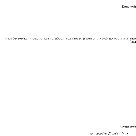
Done with
אנחנו מזמינים אתכם לציין את יום הזיכרון לשואה ולגבורה בסלון, בין חברים ומשפחה, במפגש של זיכרון
בסלון.
מארחים
מתארחים
אנשי עדות
מרכז המידע
הסיפור שלנו
מארחים
מתארחים
אנשי עדות
מרכז המידע
הסיפור שלנו
ליצור ולא לשכוח
פסקול שלישי
סיפור, חיים
כניסה/הרשמה
צרו קשר
ליצור ולא לשכוח
פסקול שלישי
סיפור, חיים
כניסה/הרשמה
צרו קשר
רוצה לארח?
לויד ג'ורג' 7, תל אביב - יפו