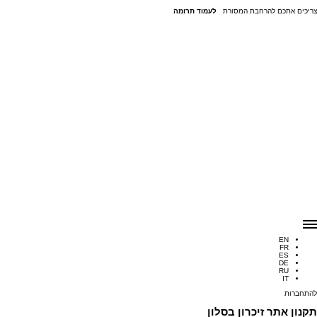
צריכים אתכם להרחבת המסורת
לעמוד תרומה
מארחים
מתארחים
אנשי עדות
מרכז המידע
ליצור ולא לשכוח
סיפור, חיים
פסקול שלישי
צרו קשר
מארחים
מתארחים
אנשי עדות
מרכז המידע
ליצור ולא לשכוח
סיפור, חיים
פסקול שלישי
צרו קשר
EN
FR
ES
DE
RU
IT
להתחברות
תקנון אתר זיכרון בסלון