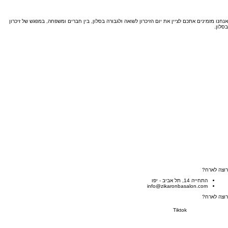
אנחנו מזמינים אתכם לציין את יום הזיכרון לשואה ולגבורה בסלון, בין חברים ומשפחה, במפגש של זיכרון
בסלון.
מארחים
מתארחים
אנשי עדות
מרכז המידע
הסיפור שלנו
מארחים
מתארחים
אנשי עדות
מרכז המידע
הסיפור שלנו
ליצור ולא לשכוח
פסקול שלישי
סיפור, חיים
כניסה/הרשמה
צרו קשר
ליצור ולא לשכוח
פסקול שלישי
סיפור, חיים
כניסה/הרשמה
צרו קשר
רוצה לארח?
התחייה 14, תל אביב - יפו
info@zikaronbasalon.com
רוצה לארח?
Tiktok