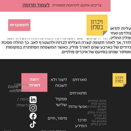
לעמוד תרומה
צריכים אתכם להרחבת המסורת
להתחברות
עליזה לנדאו נולדה בשנת 1938 בלודז' שבפולין. משפחתה – הוריה, מלך ורות
ה, רישק, גרה בפרבר של העיר בשם רודה פאביאניצקה. עם כיבוש
ו הוריה שהאב ייכנס למסתור. עליזה, אימה ואחיה נשלחו לגטו
אחר תקופה קצרה הצליחו לברוח ולהצטרף לאב. כך החלה מסכת
כארבע שנים לאורך פולין, כאשר המשפחה הסתתרה במקומות
 בסיועם של איכרים פולניים.
רוצה
מארחים
ליצור ולא
מדיניות
תקנון
לארח?
לשכוח
Done
פרטיות
אתר
with
מתארחים
פסקול
כניסה /
אנחנו מזמינים
אתכם לציין
שלישי
הרשמה
אנשי עדות
את יום הזיכרון
לשואה
ולגבורה בסלון,
בין חברים
סיפור, חיים
ומשפחה,
מרכז
במפגש של
זיכרון בסלון.
המידע