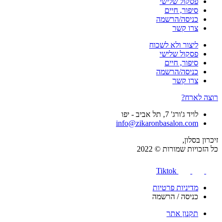
פסקול שלישי
סיפור, חיים
כניסה/הרשמה
צרו קשר
ליצור ולא לשכוח
פסקול שלישי
סיפור, חיים
כניסה/הרשמה
צרו קשר
רוצה לארח?
לויד ג'ורג' 7, תל אביב - יפו
info@zikaronbasalon.com
זיכרון בסלון,
כל הזכויות שמורות © 2022
Tiktok
מדיניות פרטיות
כניסה / הרשמה
תקנון אתר