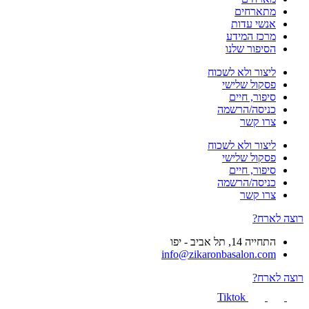
מתארחים
אנשי עדות
מרכז המידע
הסיפור שלנו
ליצור ולא לשכוח
פסקול שלישי
סיפור, חיים
כניסה/הרשמה
צרו קשר
ליצור ולא לשכוח
פסקול שלישי
סיפור, חיים
כניסה/הרשמה
צרו קשר
רוצה לארח?
התחייה 14, תל אביב - יפו
info@zikaronbasalon.com
רוצה לארח?
Tiktok