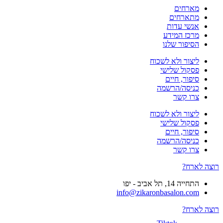
מארחים
מתארחים
אנשי עדות
מרכז המידע
הסיפור שלנו
ליצור ולא לשכוח
פסקול שלישי
סיפור, חיים
כניסה/הרשמה
צרו קשר
ליצור ולא לשכוח
פסקול שלישי
סיפור, חיים
כניסה/הרשמה
צרו קשר
רוצה לארח?
התחייה 14, תל אביב - יפו
info@zikaronbasalon.com
רוצה לארח?