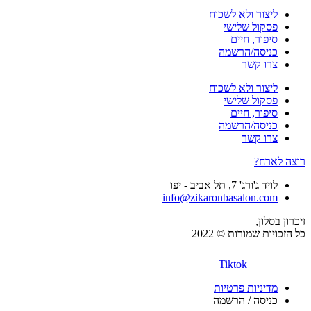
ליצור ולא לשכוח
פסקול שלישי
סיפור, חיים
כניסה/הרשמה
צרו קשר
ליצור ולא לשכוח
פסקול שלישי
סיפור, חיים
כניסה/הרשמה
צרו קשר
רוצה לארח?
לויד ג'ורג' 7, תל אביב - יפו
info@zikaronbasalon.com
זיכרון בסלון,
כל הזכויות שמורות © 2022
Tiktok
מדיניות פרטיות
כניסה / הרשמה