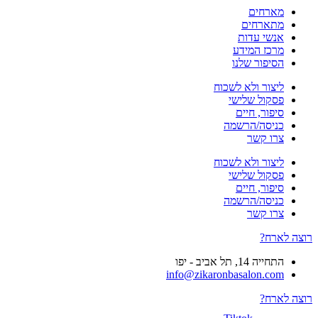
מארחים
מתארחים
אנשי עדות
מרכז המידע
הסיפור שלנו
ליצור ולא לשכוח
פסקול שלישי
סיפור, חיים
כניסה/הרשמה
צרו קשר
ליצור ולא לשכוח
פסקול שלישי
סיפור, חיים
כניסה/הרשמה
צרו קשר
רוצה לארח?
התחייה 14, תל אביב - יפו
info@zikaronbasalon.com
רוצה לארח?