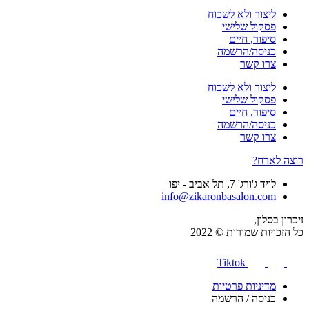
ליצור ולא לשכוח
פסקול שלישי
סיפור, חיים
כניסה/הרשמה
צרו קשר
ליצור ולא לשכוח
פסקול שלישי
סיפור, חיים
כניסה/הרשמה
צרו קשר
רוצה לארח?
לויד ג'ורג' 7, תל אביב - יפו
info@zikaronbasalon.com
זיכרון בסלון,
כל הזכויות שמורות © 2022
Tiktok
מדיניות פרטיות
כניסה / הרשמה