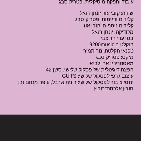
עיבוד והפקה מוסיקלית: פטריק סבג
שירה: קובי עוז, יונתן רזאל
קלידים ודגימות: פטריק סבג
קלידים נוספים: קובי אוז
מלודיקה: יונתן רזאל
בס: עדי הר צבי
הוקלט ב 9200music
טכנאי הקלטה: נור תמיר
מיקס: פטריק סבג
מאסטרינג: ארן לביא
הפצה דיגיטלית של פסקול שלישי: סשן 42
עיצוב גרפי לפסקול שלישי: GUTS
יחסי ציבור לפסקול שלישי
:
רונית ארבל
,
עופר מנחם ובן
חורין אלכסנדרוביץ
'